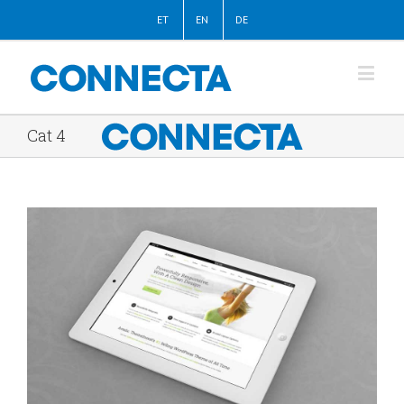
ET
EN
DE
Cat 4