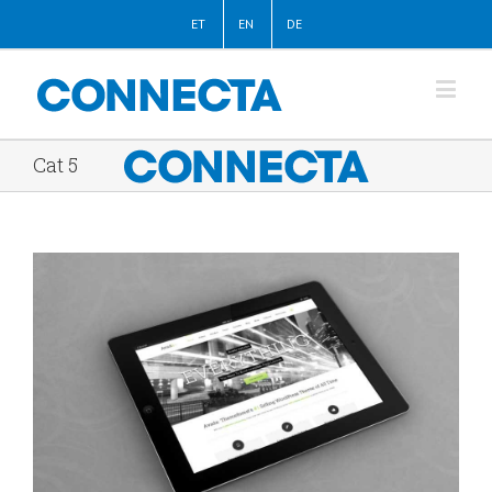
ET
EN
DE
Cat 5